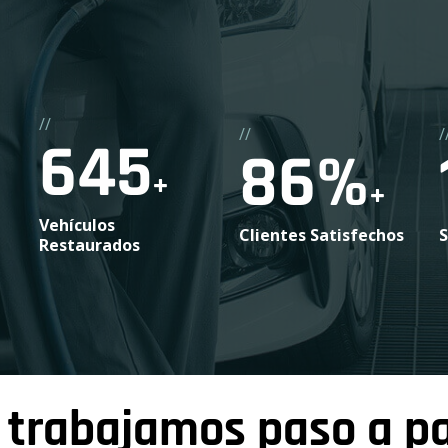
//
//
/
733
98
%
+
+
Vehículos
Clientes Satisfechos
S
Restaurados
í trabajamos paso a p