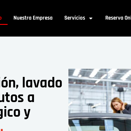
o
Nuestra Empresa
Servicios
Reserva On
ión, lavado
utos a
gico y
l
.