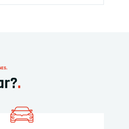
NES.
ar?
.