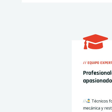
// EQUIPO EXPER
Profesional
apasionados
//
Técnicos f
mecánica y rest