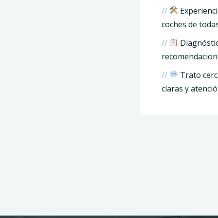
//
Experienci
coches de todas
//
Diagnóstic
recomendacione
//
Trato cerc
claras y atenci