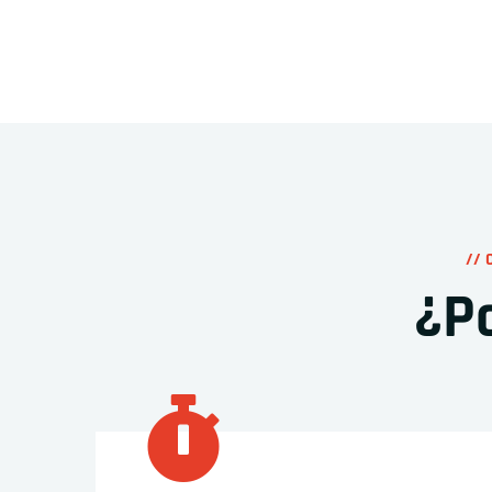
// 
¿P