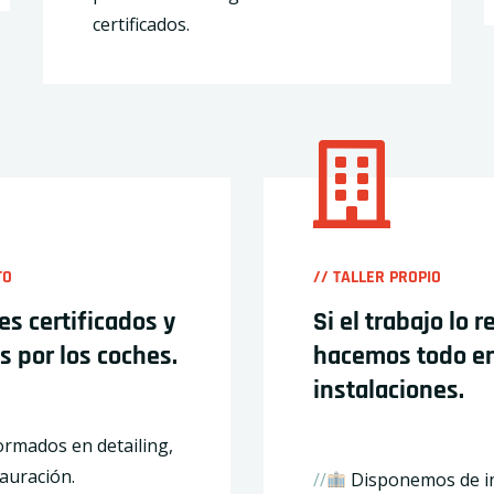
certificados.
TO
// TALLER PROPIO
es certificados y
Si el trabajo lo r
 por los coches.
hacemos todo en
instalaciones.
ormados en detailing,
auración.
//
Disponemos de in