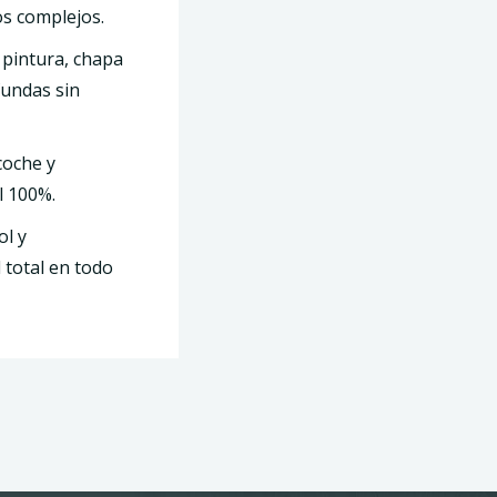
os complejos.
pintura, chapa
fundas sin
coche y
l 100%.
ol y
 total en todo