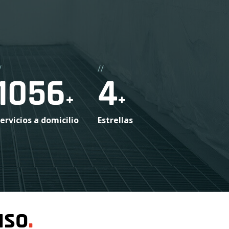
/
//
1200
5
+
+
ervicios a domicilio
Estrellas
aso
.